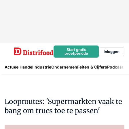
Start gratis
Inloggen
proefperiode
Actueel
Handel
Industrie
Ondernemen
Feiten & Cijfers
Podcast
Looproutes: 'Supermarkten vaak te
bang om trucs toe te passen'