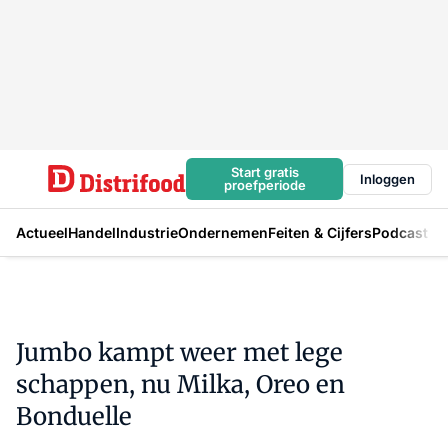
Start gratis
Inloggen
proefperiode
Actueel
Handel
Industrie
Ondernemen
Feiten & Cijfers
Podcast
Jumbo kampt weer met lege
schappen, nu Milka, Oreo en
Bonduelle