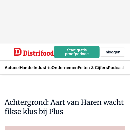
Start gratis
Inloggen
proefperiode
Actueel
Handel
Industrie
Ondernemen
Feiten & Cijfers
Podcast
Achtergrond: Aart van Haren wacht
fikse klus bij Plus