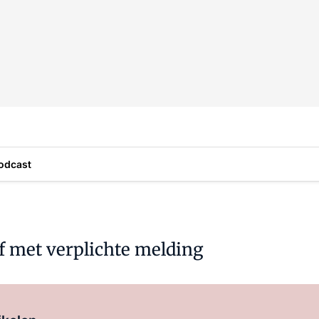
odcast
jf met verplichte melding
Log in
om dit artikel te lezen.