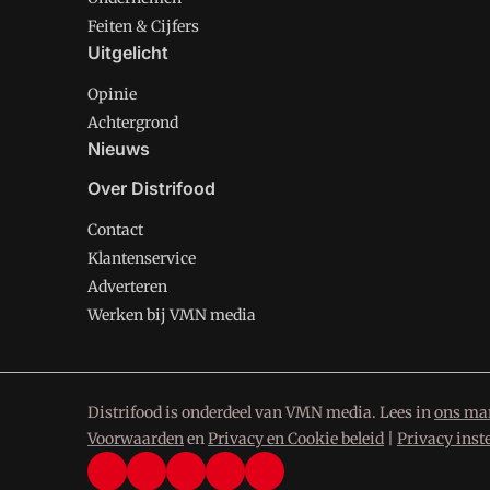
Feiten & Cijfers
Uitgelicht
Opinie
Achtergrond
Nieuws
Over Distrifood
Contact
Klantenservice
Adverteren
Werken bij VMN media
Distrifood is onderdeel van VMN media. Lees in
ons man
Voorwaarden
en
Privacy en Cookie beleid
|
Privacy inst