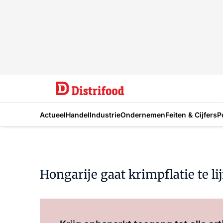
Actueel
Handel
Industrie
Ondernemen
Feiten & Cijfers
P
Hongarije gaat krimpflatie te li