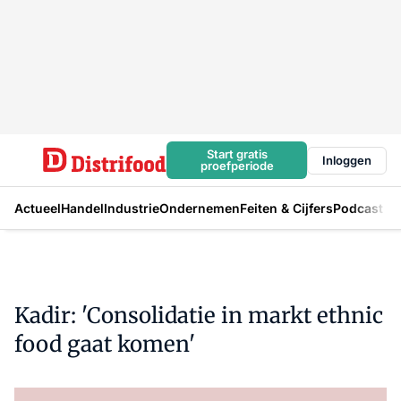
Start gratis
Inloggen
proefperiode
Actueel
Handel
Industrie
Ondernemen
Feiten & Cijfers
Podcast
Kadir: 'Consolidatie in markt ethnic
food gaat komen'