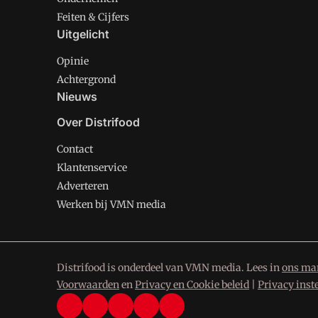
Feiten & Cijfers
Uitgelicht
Opinie
Achtergrond
Nieuws
Over Distrifood
Contact
Klantenservice
Adverteren
Werken bij VMN media
Distrifood is onderdeel van VMN media. Lees in
ons man
Voorwaarden
en
Privacy en Cookie beleid
|
Privacy inst