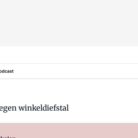
odcast
egen winkeldiefstal
Log in
om dit artikel te lezen.