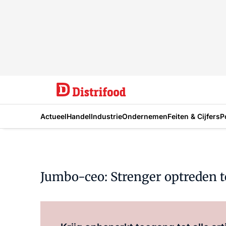
Actueel
Handel
Industrie
Ondernemen
Feiten & Cijfers
P
Jumbo-ceo: Strenger optreden t