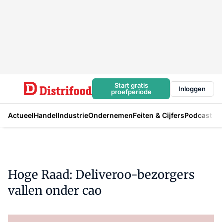
Start gratis
Inloggen
proefperiode
Actueel
Handel
Industrie
Ondernemen
Feiten & Cijfers
Podcast
Hoge Raad: Deliveroo-bezorgers
vallen onder cao