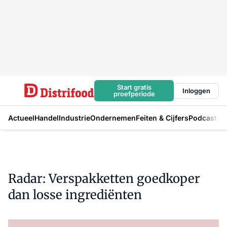
Start gratis
Inloggen
proefperiode
Actueel
Handel
Industrie
Ondernemen
Feiten & Cijfers
Podcast
Radar: Verspakketten goedkoper
dan losse ingrediënten