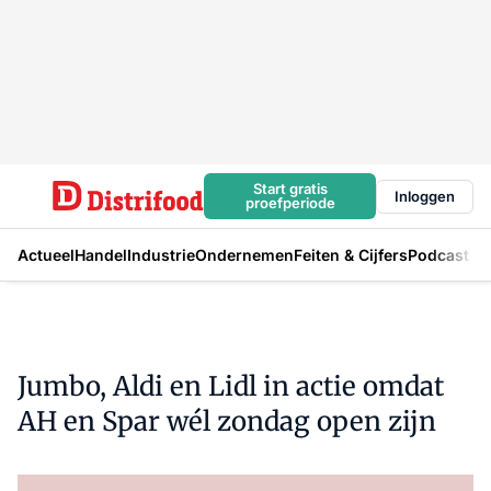
Start gratis
Inloggen
proefperiode
Actueel
Handel
Industrie
Ondernemen
Feiten & Cijfers
Podcast
Jumbo, Aldi en Lidl in actie omdat
AH en Spar wél zondag open zijn