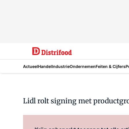
Actueel
Handel
Industrie
Ondernemen
Feiten & Cijfers
P
Lidl rolt signing met productg