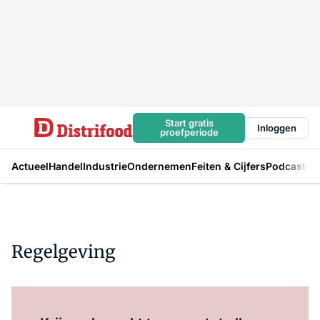
Start gratis
Inloggen
proefperiode
Actueel
Handel
Industrie
Ondernemen
Feiten & Cijfers
Podcast
Regelgeving
Log in
om dit artikel te lezen.