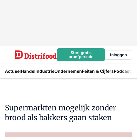
Start gratis
Inloggen
proefperiode
Actueel
Handel
Industrie
Ondernemen
Feiten & Cijfers
Podcast
Supermarkten mogelijk zonder
brood als bakkers gaan staken