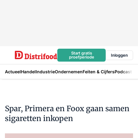
Start gratis
Inloggen
proefperiode
Actueel
Handel
Industrie
Ondernemen
Feiten & Cijfers
Podcast
Spar, Primera en Foox gaan samen
sigaretten inkopen