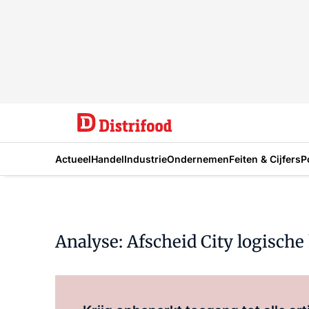
Actueel
Handel
Industrie
Ondernemen
Feiten & Cijfers
P
Analyse: Afscheid City logisch