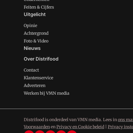
Feiten & Cijfers
Uitgelicht
Opinie
Achtergrond
Foto & Video
Nieuws
Over Distrifood
Contact
Klantenservice
Adverteren
Werken bij VMN media
Distrifood is onderdeel van VMN media. Lees in
ons man
Voorwaarden
en
Privacy en Cookie beleid
|
Privacy inst