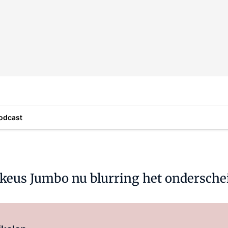
odcast
e keus Jumbo nu blurring het ondersche
Log in
om dit artikel te lezen.