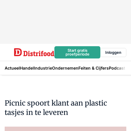
Start gratis
Inloggen
proefperiode
Actueel
Handel
Industrie
Ondernemen
Feiten & Cijfers
Podcast
Picnic spoort klant aan plastic
tasjes in te leveren