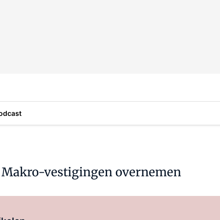
odcast
che Makro-vestigingen overnemen
Log in
om dit artikel te lezen.