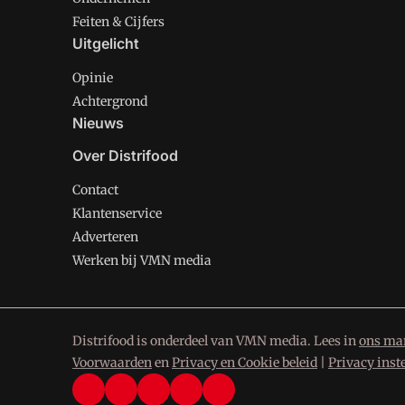
Feiten & Cijfers
Uitgelicht
Opinie
Achtergrond
Nieuws
Over Distrifood
Contact
Klantenservice
Adverteren
Werken bij VMN media
Distrifood is onderdeel van VMN media. Lees in
ons man
Voorwaarden
en
Privacy en Cookie beleid
|
Privacy inst