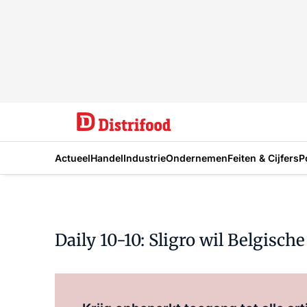
Actueel
Handel
Industrie
Ondernemen
Feiten & Cijfers
P
Daily 10-10: Sligro wil Belgis