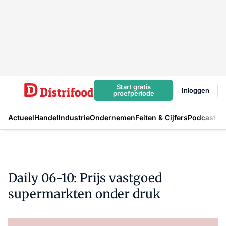
Start gratis
Inloggen
proefperiode
Actueel
Handel
Industrie
Ondernemen
Feiten & Cijfers
Podcast
Daily 06-10: Prijs vastgoed
supermarkten onder druk