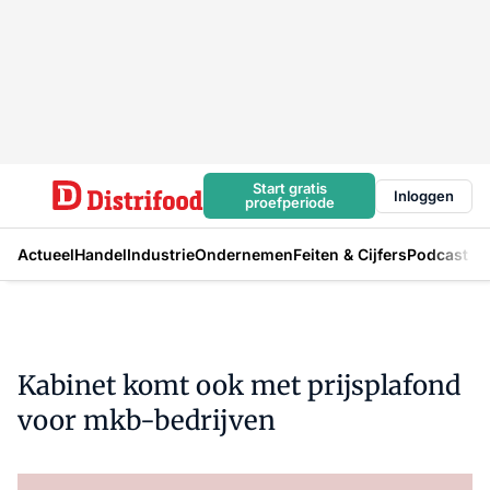
Start gratis
Inloggen
proefperiode
Actueel
Handel
Industrie
Ondernemen
Feiten & Cijfers
Podcast
Kabinet komt ook met prijsplafond
voor mkb-bedrijven