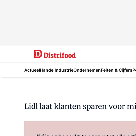
Actueel
Handel
Industrie
Ondernemen
Feiten & Cijfers
P
Lidl laat klanten sparen voor m