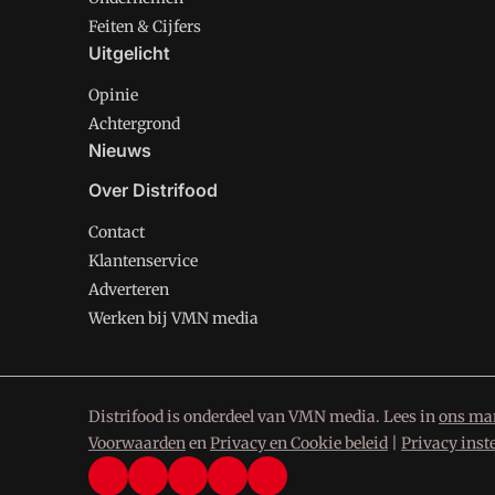
Feiten & Cijfers
Uitgelicht
Opinie
Achtergrond
Nieuws
Over Distrifood
Contact
Klantenservice
Adverteren
Werken bij VMN media
Distrifood is onderdeel van VMN media. Lees in
ons man
Voorwaarden
en
Privacy en Cookie beleid
|
Privacy inst