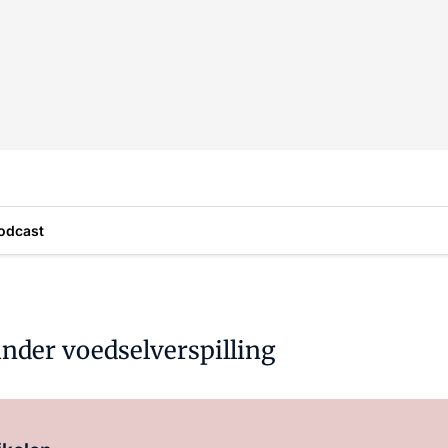
odcast
inder voedselverspilling
Log in
om dit artikel te lezen.