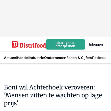
Start gratis
Inloggen
proefperiode
Actueel
Handel
Industrie
Ondernemen
Feiten & Cijfers
Podcast
Boni wil Achterhoek veroveren:
'Mensen zitten te wachten op lage
prijs'