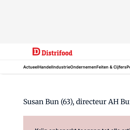
Actueel
Handel
Industrie
Ondernemen
Feiten & Cijfers
P
Susan Bun (63), directeur AH Bu