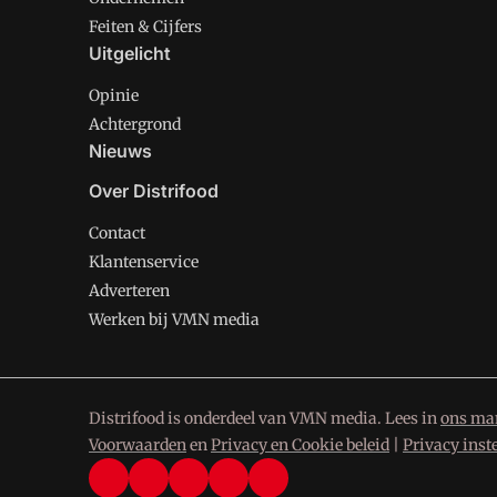
Feiten & Cijfers
Uitgelicht
Opinie
Achtergrond
Nieuws
Over Distrifood
Contact
Klantenservice
Adverteren
Werken bij VMN media
Distrifood is onderdeel van VMN media. Lees in
ons man
Voorwaarden
en
Privacy en Cookie beleid
|
Privacy inst