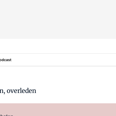
odcast
n, overleden
Log in
om dit artikel te lezen.