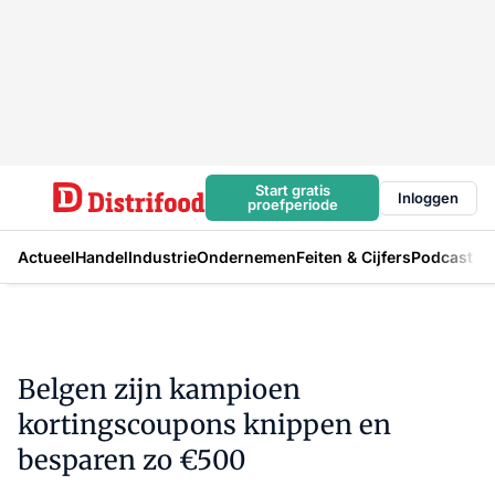
Start gratis
Inloggen
proefperiode
Actueel
Handel
Industrie
Ondernemen
Feiten & Cijfers
Podcast
Belgen zijn kampioen
kortingscoupons knippen en
besparen zo €500