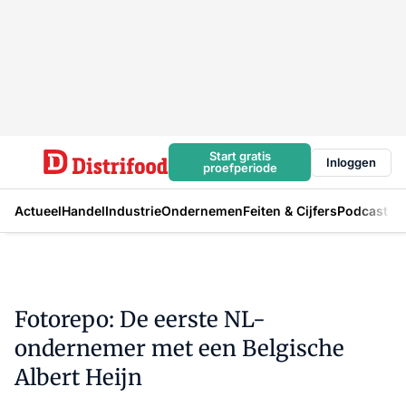
Start gratis
Inloggen
proefperiode
Actueel
Handel
Industrie
Ondernemen
Feiten & Cijfers
Podcast
Fotorepo: De eerste NL-
ondernemer met een Belgische
Albert Heijn