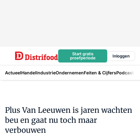
Start gratis
Inloggen
proefperiode
Actueel
Handel
Industrie
Ondernemen
Feiten & Cijfers
Podcast
Plus Van Leeuwen is jaren wachten
beu en gaat nu toch maar
verbouwen