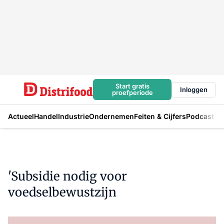
Start gratis
Inloggen
proefperiode
Actueel
Handel
Industrie
Ondernemen
Feiten & Cijfers
Podcast
'Subsidie nodig voor
voedselbewustzijn