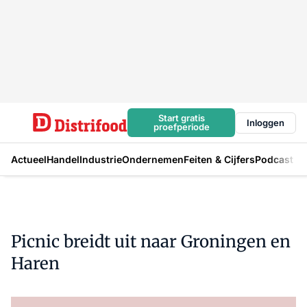
Start gratis
Inloggen
proefperiode
Actueel
Handel
Industrie
Ondernemen
Feiten & Cijfers
Podcast
Picnic breidt uit naar Groningen en
Haren