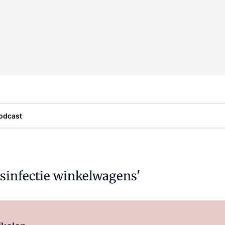
odcast
sinfectie winkelwagens'
Log in
om dit artikel te lezen.