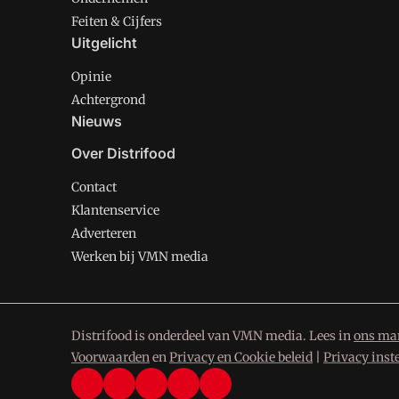
Feiten & Cijfers
Uitgelicht
Opinie
Achtergrond
Nieuws
Over Distrifood
Contact
Klantenservice
Adverteren
Werken bij VMN media
Distrifood is onderdeel van VMN media. Lees in
ons man
Voorwaarden
en
Privacy en Cookie beleid
|
Privacy inst