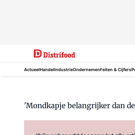
Actueel
Handel
Industrie
Ondernemen
Feiten & Cijfers
P
'Mondkapje belangrijker dan de