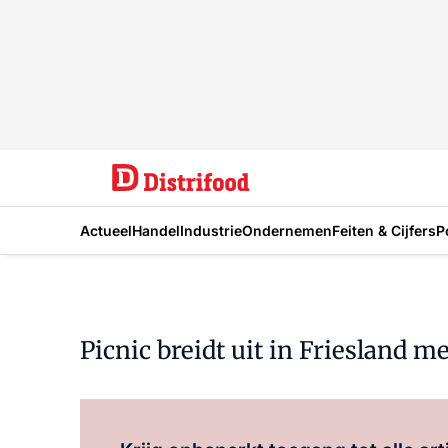
Actueel
Handel
Industrie
Ondernemen
Feiten & Cijfers
P
Picnic breidt uit in Friesland m