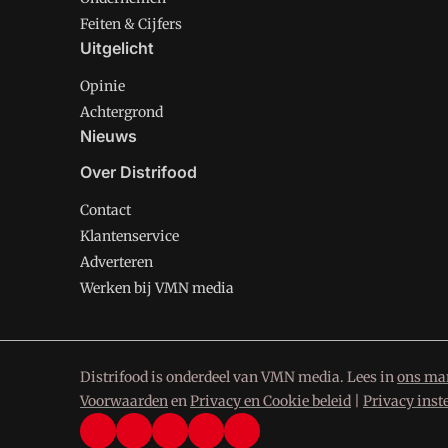
Feiten & Cijfers
Uitgelicht
Opinie
Achtergrond
Nieuws
Over Distrifood
Contact
Klantenservice
Adverteren
Werken bij VMN media
Distrifood is onderdeel van VMN media. Lees in
ons man
Voorwaarden
en
Privacy en Cookie beleid
|
Privacy inst