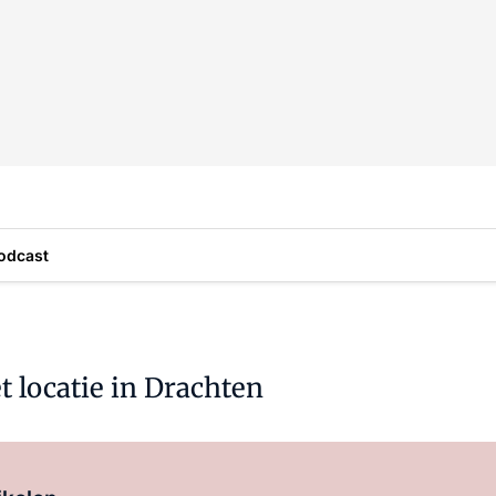
odcast
et locatie in Drachten
Log in
om dit artikel te lezen.