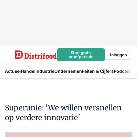
Start gratis
Inloggen
proefperiode
Actueel
Handel
Industrie
Ondernemen
Feiten & Cijfers
Podcast
Superunie: 'We willen versnellen
op verdere innovatie'