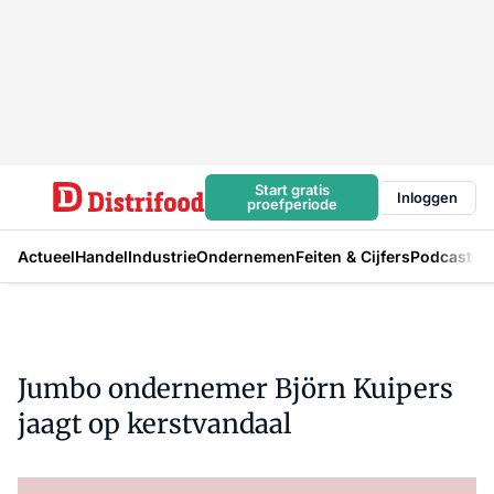
Start gratis
Inloggen
proefperiode
Actueel
Handel
Industrie
Ondernemen
Feiten & Cijfers
Podcast
Jumbo ondernemer Björn Kuipers
jaagt op kerstvandaal