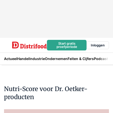
Start gratis
Inloggen
proefperiode
Actueel
Handel
Industrie
Ondernemen
Feiten & Cijfers
Podcast
Nutri-Score voor Dr. Oetker-
producten