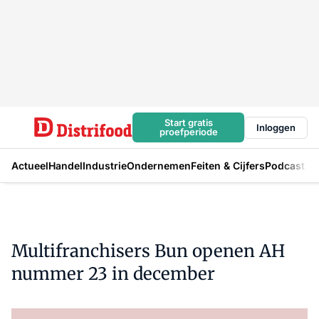
Start gratis
Inloggen
proefperiode
Actueel
Handel
Industrie
Ondernemen
Feiten & Cijfers
Podcast
Multifranchisers Bun openen AH
nummer 23 in december