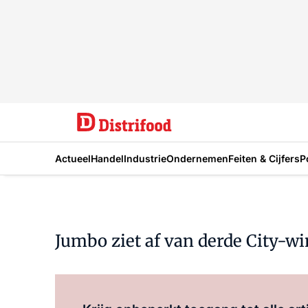
Actueel
Handel
Industrie
Ondernemen
Feiten & Cijfers
P
Jumbo ziet af van derde City-w