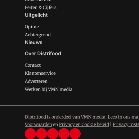
Feiten & Cijfers
Uitgelicht
Opinie
Achtergrond
Nieuws
Over Distrifood
Contact
Klantenservice
Adverteren
Werken bij VMN media
Distrifood is onderdeel van VMN media. Lees in
ons man
Voorwaarden
en
Privacy en Cookie beleid
|
Privacy inst