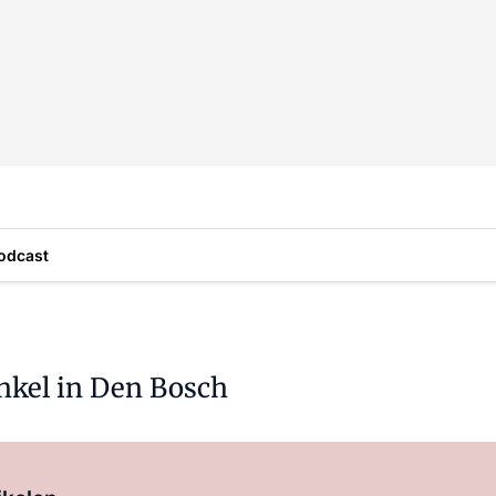
odcast
inkel in Den Bosch
Log in
om dit artikel te lezen.