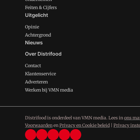
Feiten & Cijfers
Uitgelicht
Opinie
Achtergrond
Nieuws
Over Distrifood
Contact
Klantenservice
Adverteren
Werken bij VMN media
Distrifood is onderdeel van VMN media. Lees in
ons man
Voorwaarden
en
Privacy en Cookie beleid
|
Privacy inst