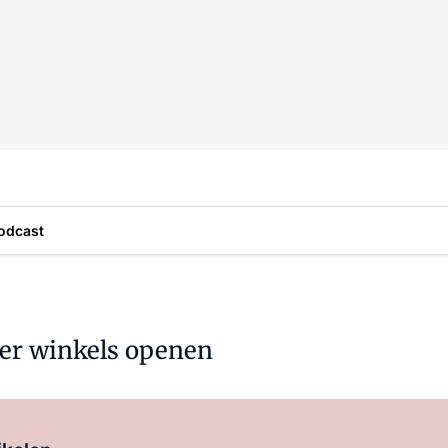
odcast
eer winkels openen
Log in
om dit artikel te lezen.