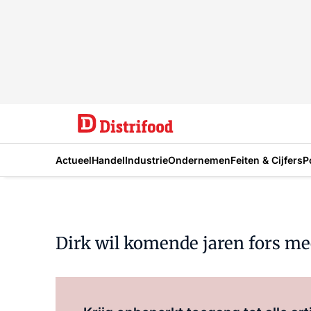
Actueel
Handel
Industrie
Ondernemen
Feiten & Cijfers
P
Dirk wil komende jaren fors m