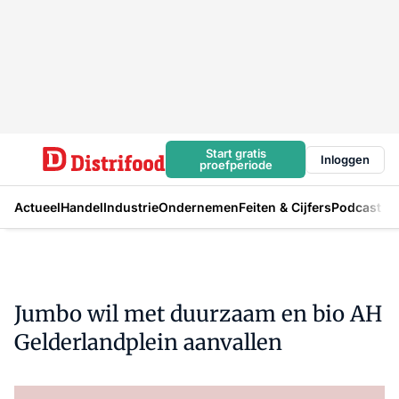
Start gratis
Inloggen
proefperiode
Actueel
Handel
Industrie
Ondernemen
Feiten & Cijfers
Podcast
Jumbo wil met duurzaam en bio AH
Gelderlandplein aanvallen