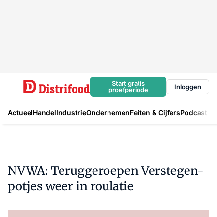
Start gratis
Inloggen
proefperiode
Actueel
Handel
Industrie
Ondernemen
Feiten & Cijfers
Podcast
NVWA: Teruggeroepen Verstegen-
potjes weer in roulatie