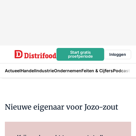
Start gratis
Inloggen
proefperiode
Actueel
Handel
Industrie
Ondernemen
Feiten & Cijfers
Podcast
Nieuwe eigenaar voor Jozo-zout
Log in
om dit artikel te lezen.