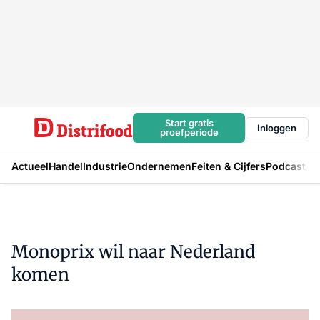
Start gratis
Inloggen
proefperiode
Actueel
Handel
Industrie
Ondernemen
Feiten & Cijfers
Podcast
Monoprix wil naar Nederland
komen