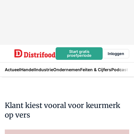
Start gratis
Inloggen
proefperiode
Actueel
Handel
Industrie
Ondernemen
Feiten & Cijfers
Podcast
Klant kiest vooral voor keurmerk
op vers