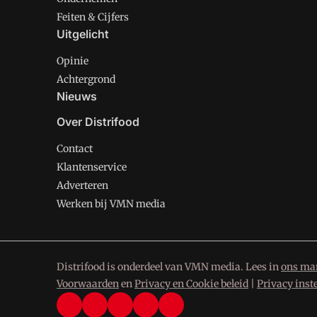
Feiten & Cijfers
Uitgelicht
Opinie
Achtergrond
Nieuws
Over Distrifood
Contact
Klantenservice
Adverteren
Werken bij VMN media
Distrifood is onderdeel van VMN media. Lees in
ons man
Voorwaarden
en
Privacy en Cookie beleid
|
Privacy inst