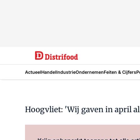
Actueel
Handel
Industrie
Ondernemen
Feiten & Cijfers
P
Hoogvliet: 'Wij gaven in april a