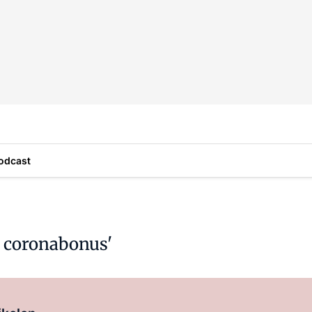
odcast
l coronabonus'
Log in
om dit artikel te lezen.