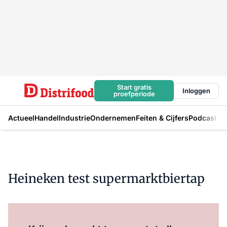
Start gratis
Inloggen
proefperiode
Actueel
Handel
Industrie
Ondernemen
Feiten & Cijfers
Podcast
Heineken test supermarktbiertap
Log in
om dit artikel te lezen.