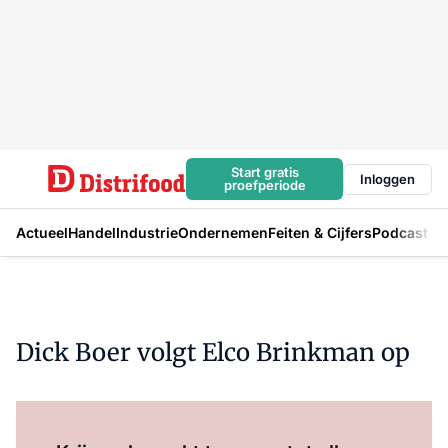
Start gratis
Inloggen
proefperiode
Actueel
Handel
Industrie
Ondernemen
Feiten & Cijfers
Podcast
Dick Boer volgt Elco Brinkman op
Log in
om dit artikel te lezen.