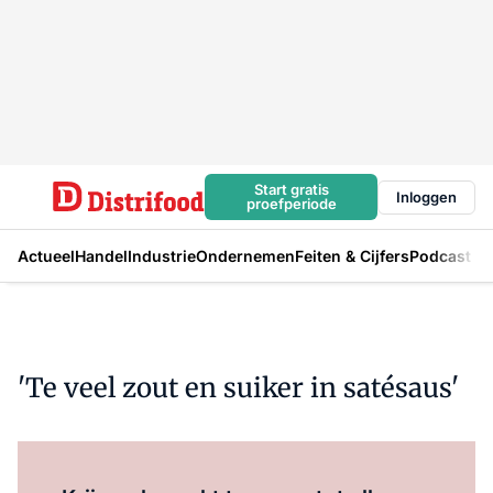
Start gratis
Inloggen
proefperiode
Actueel
Handel
Industrie
Ondernemen
Feiten & Cijfers
Podcast
'Te veel zout en suiker in satésaus'
Log in
om dit artikel te lezen.