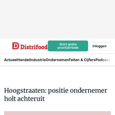
Start gratis
Inloggen
proefperiode
Actueel
Handel
Industrie
Ondernemen
Feiten & Cijfers
Podcast
Hoogstraaten: positie ondernemer
holt achteruit