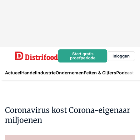
Start gratis
Inloggen
proefperiode
Actueel
Handel
Industrie
Ondernemen
Feiten & Cijfers
Podcast
Coronavirus kost Corona-eigenaar
miljoenen