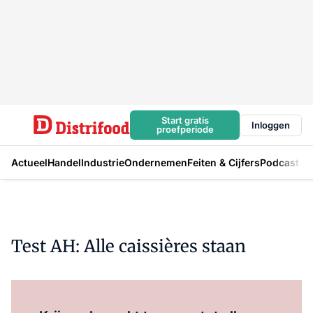
Start gratis
Inloggen
proefperiode
Actueel
Handel
Industrie
Ondernemen
Feiten & Cijfers
Podcast
Test AH: Alle caissières staan
Log in
om dit artikel te lezen.