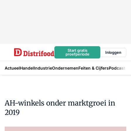
Start gratis
Inloggen
proefperiode
Actueel
Handel
Industrie
Ondernemen
Feiten & Cijfers
Podcast
AH-winkels onder marktgroei in
2019