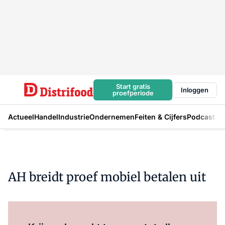
Start gratis
Inloggen
proefperiode
Actueel
Handel
Industrie
Ondernemen
Feiten & Cijfers
Podcast
AH breidt proef mobiel betalen uit
Log in
om dit artikel te lezen.