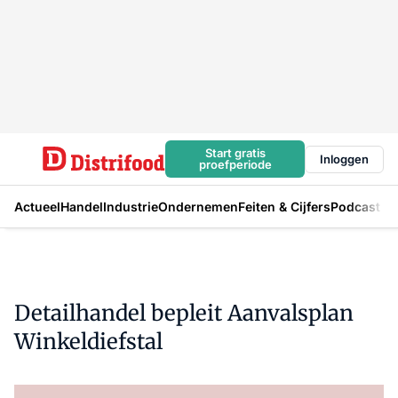
Start gratis
Inloggen
proefperiode
Actueel
Handel
Industrie
Ondernemen
Feiten & Cijfers
Podcast
Detailhandel bepleit Aanvalsplan
Winkeldiefstal