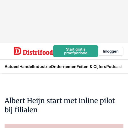
Start gratis
Inloggen
proefperiode
Actueel
Handel
Industrie
Ondernemen
Feiten & Cijfers
Podcast
Albert Heijn start met inline pilot
bij filialen